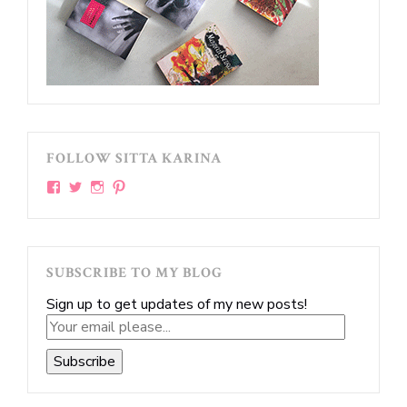
FOLLOW SITTA KARINA
View
View
View
View
sittakarina’s
sittakarina’s
sittakarina’s
sittakarina’s
profile
profile
profile
profile
on
on
on
on
Facebook
Twitter
Instagram
Pinterest
SUBSCRIBE TO MY BLOG
Sign up to get updates of my new posts!
Your
email
Subscribe
please...