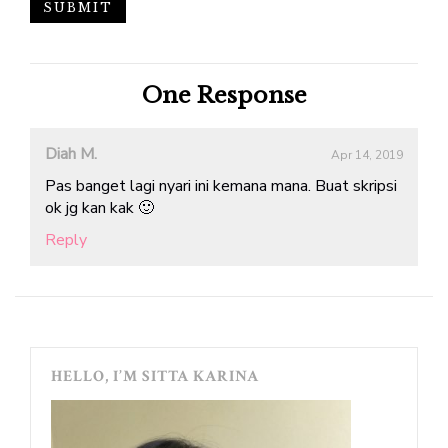
One
Response
Diah M.
Apr 14, 2019
Pas banget lagi nyari ini kemana mana. Buat skripsi
ok jg kan kak 🙂
Reply
HELLO, I’M SITTA KARINA