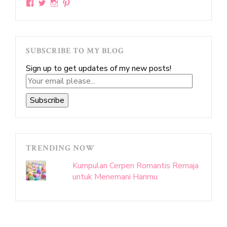
View
View
View
View
sittakarina’s
sittakarina’s
sittakarina’s
sittakarina’s
profile
profile
profile
profile
on
on
on
on
Facebook
Twitter
Instagram
Pinterest
SUBSCRIBE TO MY BLOG
Sign up to get updates of my new posts!
Your
email
Subscribe
please...
TRENDING NOW
Kumpulan Cerpen Romantis Remaja
untuk Menemani Harimu