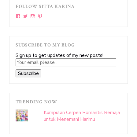
FOLLOW SITTA KARINA
View
View
View
View
sittakarina’s
sittakarina’s
sittakarina’s
sittakarina’s
profile
profile
profile
profile
on
on
on
on
Facebook
Twitter
Instagram
Pinterest
SUBSCRIBE TO MY BLOG
Sign up to get updates of my new posts!
Your
email
please...
Subscribe
TRENDING NOW
Kumpulan Cerpen Romantis Remaja
untuk Menemani Harimu