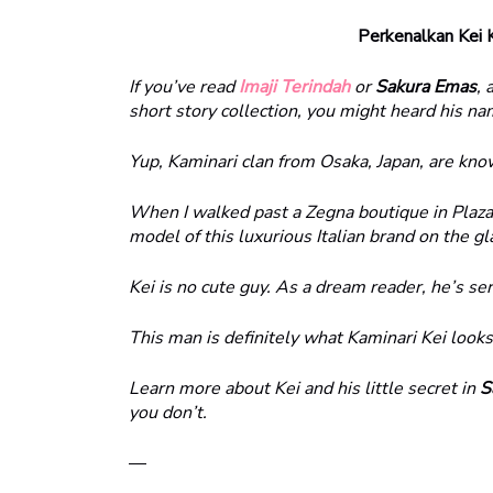
Perkenalkan Kei K
If you’ve read
Imaji Terindah
or
Sakura Emas
, 
short story collection, you might heard his na
Yup, Kaminari clan from Osaka, Japan, are know
When I walked past a Zegna boutique in Plaza
model of this luxurious Italian brand on the gl
Kei is no cute guy. As a dream reader, he’s ser
This man is definitely what Kaminari Kei looks
Learn more about Kei and his little secret in
S
you don’t.
—