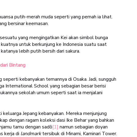
uansa putih-merah muda seperti yang pernah ia lihat.
yang bersinar keemasan.
a sesuatu yang mengingatkan Kei akan simbol bunga
n kuatnya untuk berkunjung ke Indonesia suatu saat
 katanya lebih putih bersih dari sakura.
dari Bintang
ng seperti kebanyakan temannya di Osaka. Jadi, sungguh
a International School yang sebagian besar berisi
Bukannya sekolah umum seperti saat ia menjalani
rti keluarga Jepang kebanyakan. Mereka menjunjung
ngkap dengan ragam koleksi dasi Ike Behar yang bahkan
enjamu tamu dengan sadō
[1]
namun sebagian doyan
s kerja di
landmark
tersibuk di Minami, Kaminari Tower.