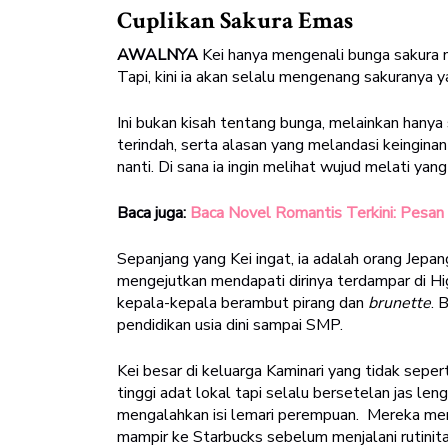
Cuplikan Sakura Emas
AWALNYA
Kei hanya mengenali bunga sakura n
Tapi, kini ia akan selalu mengenang sakuranya 
Ini bukan kisah tentang bunga, melainkan hany
terindah, serta alasan yang melandasi keingina
nanti. Di sana ia ingin melihat wujud melati yang
Baca juga:
Baca Novel Romantis Terkini: Pesan 
Sepanjang yang Kei ingat, ia adalah orang Jepa
mengejutkan mendapati dirinya terdampar di Hig
kepala-kepala berambut pirang dan
brunette
. 
pendidikan usia dini sampai SMP.
Kei besar di keluarga Kaminari yang tidak sepe
tinggi adat lokal tapi selalu bersetelan jas le
mengalahkan isi lemari perempuan. Mereka m
mampir ke Starbucks sebelum menjalani rutinita