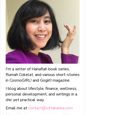
I'm a writer of Hanafiah book series,
Rumah Cokelat, and various short-stories
in CosmoGIRL! and Gogirl! magazine.
I blog about lifestyle, finance, wellness,
personal development, and writings in a
chic yet practical way.
Email me at
contact@sittakarina.com