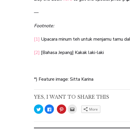
—
Footnote:
[1]
Upacara minum teh untuk menjamu tamu da
[2]
[Bahasa Jepang] Kakak laki-laki
*) Feature image: Sitta Karina
YES, I WANT TO SHARE THIS
Click
Click
Click
Click
More
to
to
to
to
share
share
share
email
on
on
on
this
Twitter
Facebook
Pinterest
to
(Opens
(Opens
(Opens
a
in
in
in
friend