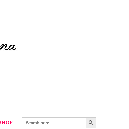
Search Button
Search
SHOP
for: