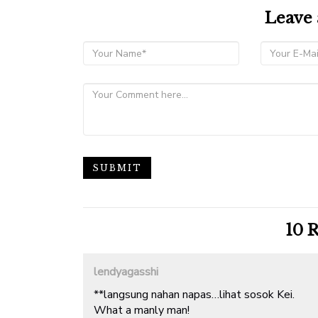
new
new
new
(Opens
window)
window)
window)
in
Leave
new
window)
10
R
lendyagasshi
**langsung nahan napas…lihat sosok Kei.
What a manly man!