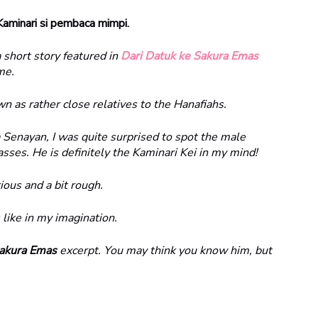
aminari si pembaca mimpi.
a short story featured in
Dari Datuk ke Sakura Emas
me.
n as rather close relatives to the Hanafiahs.
 Senayan, I was quite surprised to spot the male
asses. He is definitely the Kaminari Kei in my mind!
ious and a bit rough.
 like in my imagination.
akura Emas
excerpt. You may think you know him, but