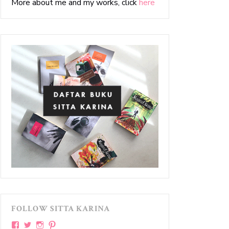
More about me and my works, click
here
FOLLOW SITTA KARINA
View
View
View
View