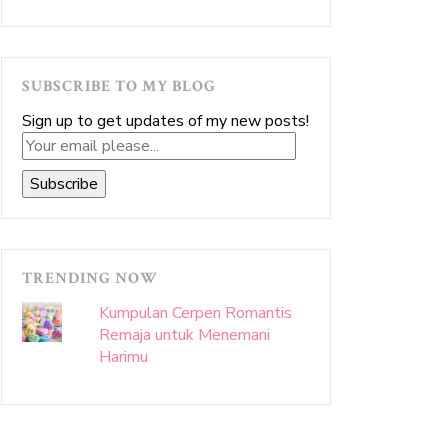
sittakarina’s
sittakarina’s
sittakarina’s
sittakarina’s
profile
profile
profile
profile
on
on
on
on
Facebook
Twitter
Instagram
Pinterest
SUBSCRIBE TO MY BLOG
Sign up to get updates of my new posts!
Your
email
Subscribe
please...
TRENDING NOW
Kumpulan Cerpen Romantis
Remaja untuk Menemani
Harimu