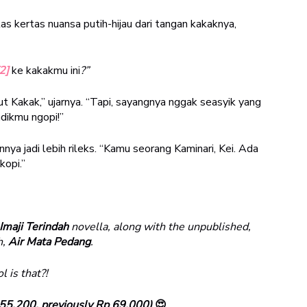
s kertas nuansa putih-hijau dari tangan kakaknya,
2]
ke kakakmu ini
?”
ut Kakak,” ujarnya. “Tapi, sayangnya nggak seasyik yang
adikmu ngopi!”
a jadi lebih rileks. “Kamu seorang Kaminari, Kei. Ada
opi.”
Imaji Terindah
novella, along with the unpublished,
h,
Air Mata Pedang
.
l is that?!
55,200, previously Rp 69,000)
😍