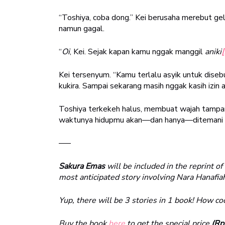
“Toshiya, coba dong.” Kei berusaha merebut gela
namun gagal.
“
Oi
, Kei. Sejak kapan kamu nggak manggil
aniki
[
Kei tersenyum. “Kamu terlalu asyik untuk diseb
kukira. Sampai sekarang masih nggak kasih izin 
Toshiya terkekeh halus, membuat wajah tampanny
waktunya hidupmu akan—dan hanya—ditemani k
—–
Sakura Emas
will be included in the reprint of
most anticipated story involving Nara Hanafia
Yup, there will be 3 stories in 1 book! How coo
Buy the book
here
to get the special price
(Rp