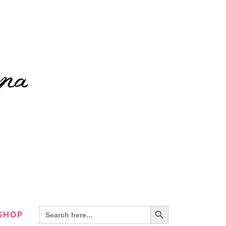
Search Button
Search
SHOP
for: