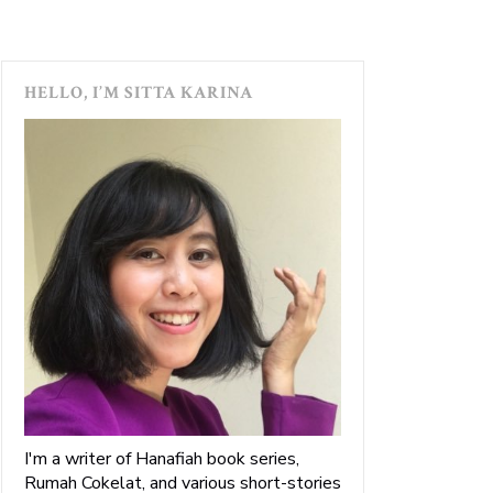
HELLO, I’M SITTA KARINA
I'm a writer of Hanafiah book series,
Rumah Cokelat, and various short-stories