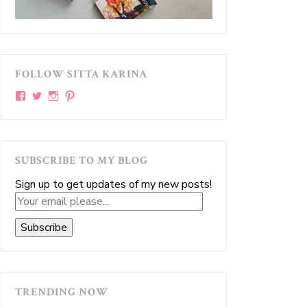
FOLLOW SITTA KARINA
View
View
View
View
sittakarina’s
sittakarina’s
sittakarina’s
sittakarina’s
profile
profile
profile
profile
on
on
on
on
Facebook
Twitter
Instagram
Pinterest
SUBSCRIBE TO MY BLOG
Sign up to get updates of my new posts!
Your
email
Subscribe
please...
TRENDING NOW